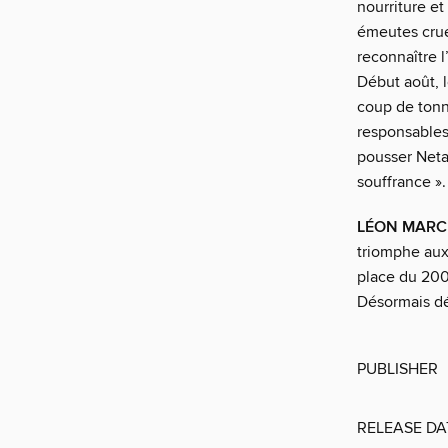
nourriture et
émeutes crue
reconnaître l
Début août, 
coup de tonn
responsables
pousser Netan
souffrance »
LÉON MARC
triomphe aux 
place du 200 
Désormais dé
PUBLISHER
RELEASE DA