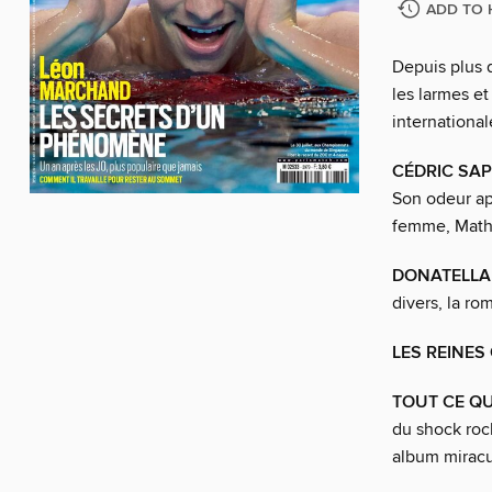
ADD TO 
Depuis plus d
les larmes et 
internationa
CÉDRIC SAP
Son odeur apr
femme, Mathi
DONATELLA 
divers, la ro
LES REINES
TOUT CE QU
du shock roc
album miracu