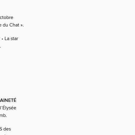
octobre
e du Chat ».
R
• La star
.
AINETÉ
 l’Élysée
omb.
PS des