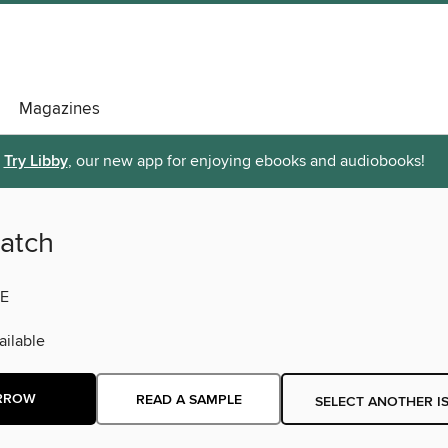
Magazines
Try Libby
, our new app for enjoying ebooks and audiobooks!
Match
E
ilable
RROW
READ A SAMPLE
SELECT ANOTHER I