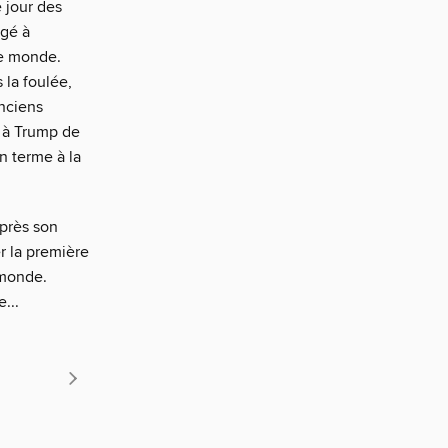
e jour des
agé à
le monde.
 la foulée,
anciens
t à Trump de
n terme à la
après son
er la première
 monde.
...