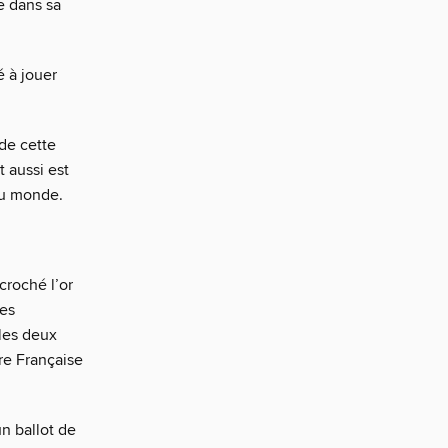
e dans sa
é à jouer
de cette
 aussi est
 du monde.
croché l’or
res
les deux
re Française
un ballot de