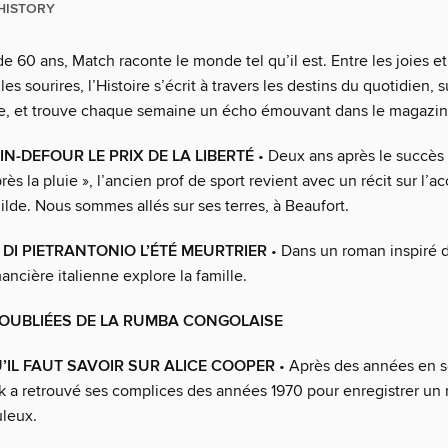
HISTORY
e 60 ans, Match raconte le monde tel qu’il est. Entre les joies et
les sourires, l’Histoire s’écrit à travers les destins du quotidien, 
le, et trouve chaque semaine un écho émouvant dans le magazin
IN-DEFOUR LE PRIX DE LA LIBERTÉ
• Deux ans après le succès 
ès la pluie », l’ancien prof de sport revient avec un récit sur l’a
lde. Nous sommes allés sur ses terres, à Beaufort.
DI PIETRANTONIO L’ÉTÉ MEURTRIER
• Dans un roman inspiré d
mancière italienne explore la famille.
 OUBLIÉES DE LA RUMBA CONGOLAISE
’IL FAUT SAVOIR SUR ALICE COOPER
• Après des années en so
k a retrouvé ses complices des années 1970 pour enregistrer un
leux.