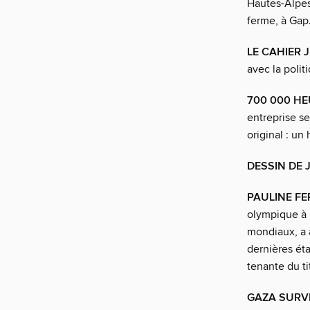
Hautes-Alpes,
ferme, à Gap
LE CAHIER 
avec la poli
700 000 HE
entreprise s
original : un
DESSIN DE 
PAULINE FE
olympique à P
mondiaux, a 
dernières ét
tenante du ti
GAZA SURVI