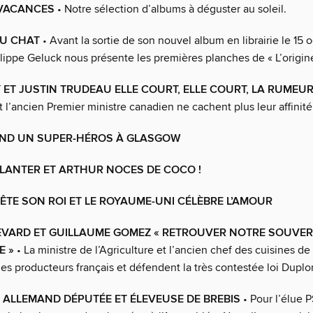
 VACANCES
• Notre sélection d’albums à déguster au soleil.
DU CHAT
• Avant la sortie de son nouvel album en librairie le 15 
ilippe Geluck nous présente les premières planches de « L’origin
 ET JUSTIN TRUDEAU ELLE COURT, ELLE COURT, LA RUMEU
 l’ancien Premier ministre canadien ne cachent plus leur affinité
ND UN SUPER-HÉROS À GLASGOW
LANTER ET ARTHUR NOCES DE COCO !
ÊTE SON ROI ET LE ROYAUME-UNI CÉLÈBRE L’AMOUR
EVARD ET GUILLAUME GOMEZ « RETROUVER NOTRE SOUVER
E »
• La ministre de l’Agriculture et l’ancien chef des cuisines de
les producteurs français et défendent la très contestée loi Dupl
 ALLEMAND DÉPUTÉE ET ÉLEVEUSE DE BREBIS
• Pour l’élue 