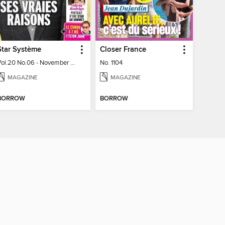
Star Système
Closer France
Vol.20 No.06 - November 10, 2023
No. 1104
MAGAZINE
MAGAZINE
BORROW
BORROW