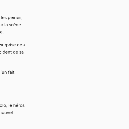
 les peines,
sur la scène
e.
surprise de «
ccident de sa
’un fait
lo, le héros
 nouvel