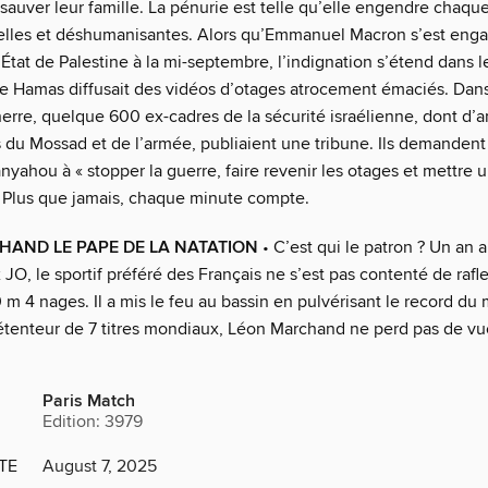
 sauver leur famille. La pénurie est telle qu’elle engendre chaqu
lles et déshumanisantes. Alors qu’Emmanuel Macron s’est eng
’État de Palestine à la mi-septembre, l’indignation s’étend dans 
le Hamas diffusait des vidéos d’otages atrocement émaciés. Dans
erre, quelque 600 ex-cadres de la sécurité israélienne, dont d’
 du Mossad et de l’armée, publiaient une tribune. Ils demanden
yahou à « stopper la guerre, faire revenir les otages et mettre u
. Plus que jamais, chaque minute compte.
HAND LE PAPE DE LA NATATION
• C’est qui le patron ? Un an 
JO, le sportif préféré des Français ne s’est pas contenté de rafl
m 4 nages. Il a mis le feu au bassin en pulvérisant le record du
tenteur de 7 titres mondiaux, Léon Marchand ne perd pas de vue
Paris Match
Edition: 3979
TE
August 7, 2025