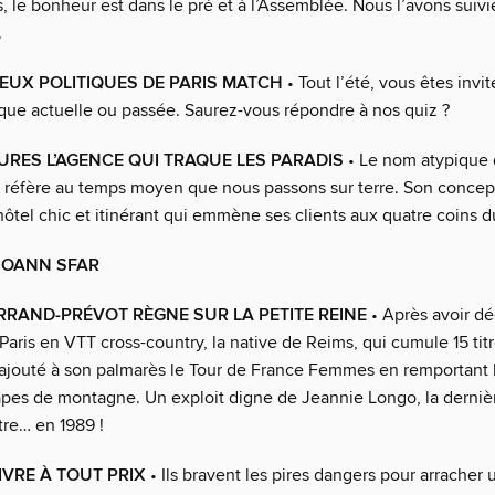
 le bonheur est dans le pré et à l’Assemblée. Nous l’avons suivi
.
JEUX POLITIQUES DE PARIS MATCH
• Tout l’été, vous êtes invit
tique actuelle ou passée. Saurez-vous répondre à nos quiz ?
URES L’AGENCE QUI TRAQUE LES PARADIS
• Le nom atypique 
e réfère au temps moyen que nous passons sur terre. Son concept
 hôtel chic et itinérant qui emmène ses clients aux quatre coins
JOANN SFAR
RRAND-PRÉVOT RÈGNE SUR LA PETITE REINE
• Après avoir dé
aris en VTT cross-country, la native de Reims, qui cumule 15 tit
ajouté à son palmarès le Tour de France Femmes en remportant 
apes de montagne. Un exploit digne de Jeannie Longo, la derniè
tre… en 1989 !
VRE À TOUT PRIX
• Ils bravent les pires dangers pour arracher 