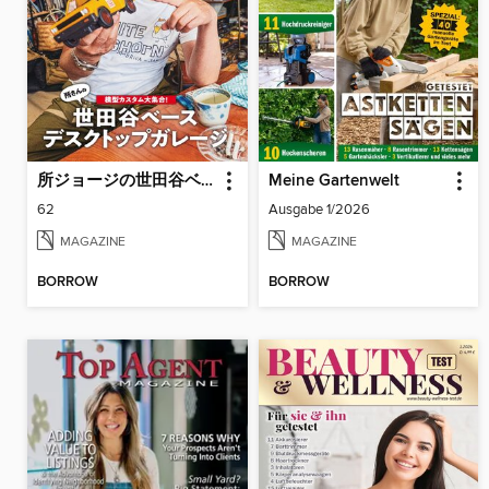
所ジョージの世田谷ベース（SETAGAYA BASE）
Meine Gartenwelt
62
Ausgabe 1/2026
MAGAZINE
MAGAZINE
BORROW
BORROW